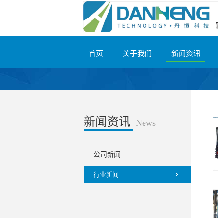
首页
关于我们
新闻资讯
新闻资讯
News
公司新闻
行业新闻