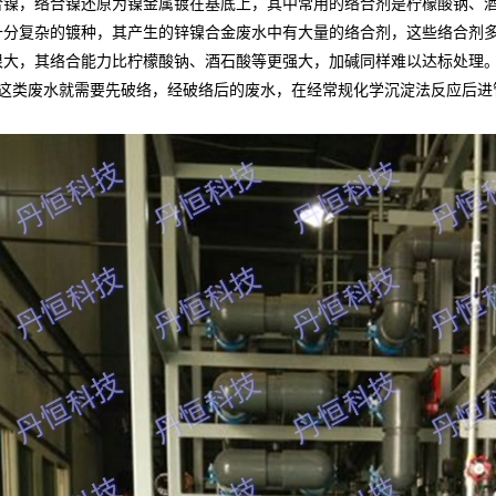
合镍，络合镍还原为镍金属镀在基底上，其中常用的络合剂是柠檬酸钠、
十分复杂的镀种，其产生的锌镍合金废水中有大量的络合剂，这些络合剂
很大，其络合能力比柠檬酸钠、酒石酸等更强大，加碱同样难以达标处理
这类废水就需要先破络，经破络后的废水，在经常规化学沉淀法反应后进