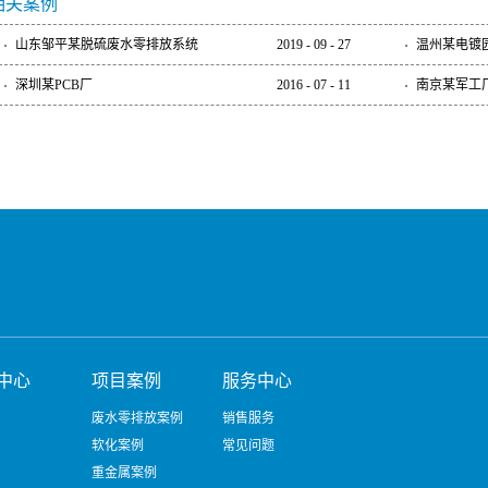
相关案例
山东邹平某脱硫废水零排放系统
2019
-
09
-
27
温州某电镀
深圳某PCB厂
2016
-
07
-
11
南京某军工
中心
项目案例
服务中心
废水零排放案例
销售服务
软化案例
常见问题
重金属案例