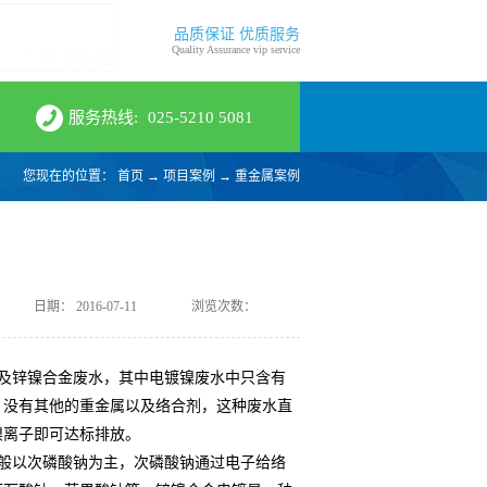
品质保证 优质服务
Quality Assurance vip service
服务热线:
025-5210 5081
您现在的位置：
首页
→
项目案例
→
重金属案例
日期：
2016-07-11
浏览次数：
及锌镍合金废水，其中电镀镍废水中只含有
，没有其他的重金属以及络合剂，这种废水直
镍离子即可达标排放。
般以次磷酸钠为主，次磷酸钠通过电子给络