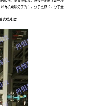
酒石酸钠、苹果酸钠等。锌镍合金电镀是一种
多以有机羧酸分子为主，分子链很长，分子量
。
管式膜处理；