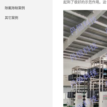
起到
了
很
好
的
示
范
作
用
。
这
除氟除硅案例
其它案例