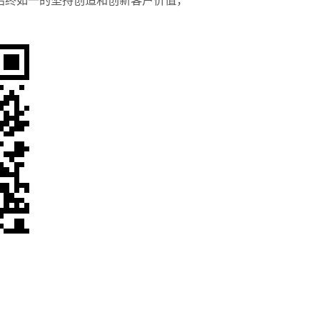
始终如一的坚持创造和创新客户价值，