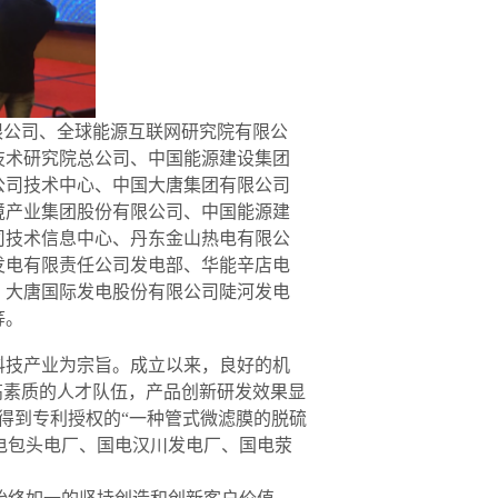
限公司、全球能源互联网研究院有限公
技术研究院总公司、中国能源建设集团
公司技术中心、中国大唐集团有限公司
境产业集团股份有限公司、中国能源建
司技术信息中心、丹东金山热电有限公
发电有限责任公司发电部、华能辛店电
、大唐国际发电股份有限公司陡河发电
等。
科技产业为宗旨。成立以来，良好的机
高素质的人才队伍，产品创新研发效果显
得到专利授权的“一种管式微滤膜的脱硫
电包头电厂、国电汉川发电厂、国电荥