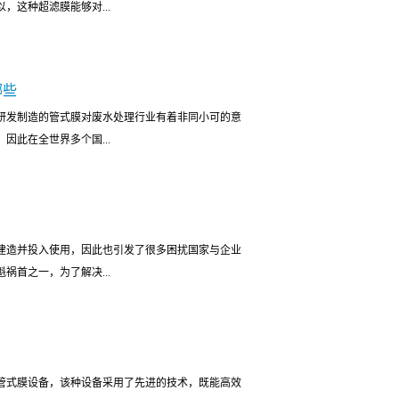
，这种超滤膜能够对...
肾油田生产中常规技术难以解决的难题。2、焦化工
，管式超滤膜配合生化工艺可以强化生化处理能力，
置二沉池，从而为焦化工业企业大幅节省了生化池的
面就来了解一下管式超滤膜有哪些比较突出的特点。
难题还实现了废水的回用。3、电子工业管式超滤膜
哪些
原材料所以具有十分好的抗压强性，将管式超滤膜使
管式超滤膜的使用工艺流程十分简单而且还可以以集
研发制造的管式膜对废水处理行业有着非同小可的意
良好的抗压性，对负压的耐受程度很高，在强压力下
纳滤或反渗透工艺结合，有效实现部分有用物的质回
因此在全世界多个国...
。2、化学性能稳定由于管式超滤膜经常被用在各种
域是比较广泛的，上文中为大家介绍了几个比较典型
废水中会有一些较强腐蚀性的化学成分。但是，管式
超滤膜在不同的工业环境中可以通过不同的技术方
学腐蚀环境中，一方面不会和废水中的化学成分发生
供良好的辅助...
斯在管式膜生产行业的优势具体有哪些？一、专业的
抗污能力强管式超滤膜具有很好的抗污能力，在使用
管式膜研发技术已经有几十年的历史，公司设有先进
，所以在对废水进行杂质过滤处理的时候，管式超滤
建造并投入使用，因此也引发了很多困扰国家与企业
式膜在废水处理中有奇妙的效果，对于一些污染物含
用了亲水性高的材料制造，因此，在使用过程中也十
祸首之一，为了解决...
。博滤克斯管式膜先进的废水处理技术是其最大的优
的这几个方面就是管式超滤膜所具备的突出特点。通
生产的管式膜应用范围非常广泛，在市场上具有强大
一种效果十分好的过滤材料，能够让极其微小的溶质
生活污水处理设备的最佳选择，其次该管式膜因为处
水处理提...
国家借鉴解决问题的经验，因此引进了来自美国博滤
水等方面也应用广泛，甚至用于科研的高纯水提取也
的优点有哪些？一、博滤克斯管式膜外形轻巧，便于
场口碑良好博滤克斯以及其管式膜代理商都秉承着良
管式膜设备，该种设备采用了先进的技术，既能高效
生物氧化池等在内的大型处理装备，这样的装备在寸
尽美，众所周知管式膜是一种需要组装的产品，而代