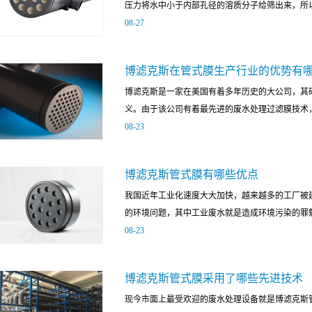
压力将水中小于内部孔径的溶质分子给筛出来，所以
类、悬浮物、浊度以及细菌等几乎为零，解决了低
08
-
27
业焦化工业废水处理过程中提高污泥浓度非常关键
高的污泥浓度可使生化池容积大幅减小所以不需设
一些废水中的颗粒性物质进行有效的过滤处理。下
投资和占地面积，不仅解决了焦化工业废水的处理
博滤克斯在管式膜生产行业的优势有
1、结实不易断管式超滤膜在生产时采用了优质的
可以帮助电子工业废水达标排放或回收利用。因为
博滤克斯是一家在美国有着多年历史的大公司，其
用在各种压力环境下过滤水中杂质时，因为其拥有
成式模块化的方式来运行，所以能够通过管式膜与
义。由于该公司有着最先进的废水处理过滤膜技术，
也能够十分结实耐用，不容易发生这段损坏的现象
收，并且确保出水的质量好。管式超滤膜的应用领
08
-
23
化工生产企业，而这些企业的一大特点就是排出的
的应用领域，并通过简单的介绍让大家了解到管式
超滤膜拥有良好的化学稳定性，将其用在这样的化
式，从而可以达到不一样的工艺效果，为企业的生产提
家都有博滤克斯的合作伙伴与代理商，那么博滤克
反应，另一方面也不容易被腐蚀性物质损坏。3、
博滤克斯管式膜有哪些优点
研发团队，制造先进的管式膜产品博滤克斯致力于
的时候不用对其进行反冲也能保持很高的清洁程度
我国近年工业化速度大大加快，越来越多的工厂被
专业的产品研发团队，其利用超过滤原理制造的管
膜自身不容易遭到污染。与此同时，这种超滤膜采
的环境问题，其中工业废水就是造成环境污染的罪魁
量高的工业废水和生活污水处理能起到很好的效果
分容易清洗，能够简化清洗流程。以上为大家介绍
08
-
23
势。二、应用范围广泛，市场吸引力很大博滤克斯
过这些简短的介绍大家可以了解到，管式超滤膜是
的竞争力，首先博滤克斯管式膜是城市工业废水和
分子顺利的通过滤膜孔径排出去，为各种工业场所的废
这个问题实现可持续发展的目的，我国开始向其他
理水质良好且稳定，所以在食品用水、医药卫生用
博滤克斯管式膜采用了哪些先进技术
克斯管式膜来处理工业废水，那么博滤克斯管式膜
需要用到博滤克斯管式膜。三、售后服务完善，市
现今市面上最受欢迎的废水处理设备就是博滤克斯
使用我国传统的废水处理设备一般是包括沉淀池、
好的服务理念，那就是把售前与售后服务做到尽善