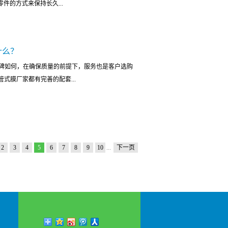
件的方式来保持长久...
大，而博滤克斯管式膜采用分子纤维技术，小小的管
产品维修也能随时咨询厂家寻求帮助，这种完善的服
过滤装备远远不及。二、博滤克斯管式膜安装简便，
的突出优势，所以在废水处理行业才有众多的商家与
，博滤克斯管式膜完美的利用了简便才能带来效率的
质量和品...
卸且节约成本，下面给大家简略介绍下博滤克斯管式
了安装的难度，采用组装式的安置方法，在使用时只
什么？
透技术是一般水处理装备最常用的技术，利用水和杂
淀池一样耗费大量人力物力，很大程度的节约了设备
口碑如何，在确保质量的前提下，服务也是客户选购
克斯管式膜顺利的流出来，而其他微生物等大分子物
寿命长博滤克斯管式膜使用了先进的纳米纤维技术，
式膜厂家都有完善的配套...
质制作的管式膜就是应用了渗透膜的特征，能很好的
它不仅轻巧简洁，在过滤或连接方面都有显著的能
一步骤得知，博滤克斯管式膜会将废水中的微生物、
制成的产品都有很长的使用寿命，越来越受到市场欢
的流过渗透膜，这样就会有另一个难题，那就是日积
打破了我国...
并且在以及后续的运行和保养维修中，规模大的TMF
用了化学清洗恢复技术，将膜片上的杂质清洗干净后
服务。一家优质的TMF厂家为用户提供主要服务包
高分子物质过滤膜有什么缺点的话，那就是它因体积
F膜之前就开始为用户提供各种咨询服务，还可以根据客户
的过滤装置技术，全套的抽水泵，保护套管，以及各
2
3
4
5
6
7
8
9
10
...
下一页
MF膜厂家还会派专业人员到企业为其设计安装方案和
监管，如需维修或者取样时也可切换至人工操作，非
确认膜厂家的真实性。2. 售中用户购买TMF膜后，
中最为显著的存在，首先其核心技术就是高分子多孔
产品迅速高效的到达目的地，如用户收到TMF膜开箱
恢复技术...
致，可及时与厂家相关部门联系，厂家核实发货信息
购买。3.售后用户收到TMF膜后，厂家会派遣专业
行后，厂家人员再撤离。在TMF膜使用过程中，如发