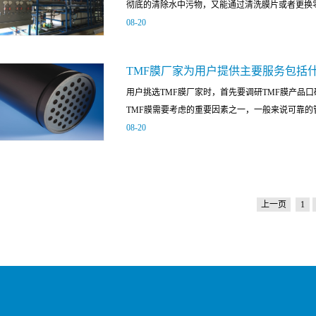
彻底的清除水中污物，又能通过清洗膜片或者更换零
土寸金的城市里使用占地面积太大，资金损耗也太
理商不但能在安装时提供技术支持，就连使用后的
08
-
20
式膜能很大程度的过滤污水，这一优点传统的废水
务也是其致胜的优点。正是因为博滤克斯有着众多
节约资金作为一种先进的现代化工业废水处理设备
其合作，合作商也一直秉承着公司的理念，致力于产品
的寿命，而且还体积小占地面积不大，容易安装拆
理论，该装置在保证废水过滤性能的同时大大简化
TMF膜厂家为用户提供主要服务包括
膜采用了哪些先进技术。1、反渗透处理技术反渗
需要简单的组装便可以安装完成，不需要像传统沉
用户挑选TMF膜厂家时，首先要调研TMF膜产品
质在过滤膜上渗透率的不同，使净水能够通过博滤
安装的资金。三、博滤克斯管式膜抗污耐用，使用
TMF膜需要考虑的重要因素之一，一般来说可靠的管
质则被管式膜成功拦截，博滤克斯公司用高分子物
纳米纤维一种前端技术人员都在研究的材料，因为
08
-
20
处理废水净化水质。 2、化学清洗恢复技术从第
力，而且还极其的坚韧牢固，所以用这种材料技术
有害菌等阻拦在膜面的另一边，好让净水可以单独
迎。以上就是博滤克斯管式膜最为突出的三个优点，它
服务，让购买者从选购到安装调试没有后顾之忧，
月累膜上难免会积累大量的杂质，因此博滤克斯采
膜公司也会配备专业的维修保养团队定期为老客户
性能又能恢复如初。3、全套管式控制技术如果说
括;1. 售前规模化的TMF膜厂家在用户购买TM
太小使用难以控制，因此博滤克斯采用了全套管式
上一页
1
需求为用户提供TMF膜样机测试样品过滤情况，T
种传感仪器等一应俱全，平时可实现全自动化无人
膜配套型号等，用户也可以实地到TMF膜厂家考察，
常便捷。以上就是博滤克斯管式膜采用的先进技术
厂家会委派专职人员全称跟踪产品运输路线，确保
膜反渗透技术，这是最核心的净水技术，其次化学清洗
验货时，发现产品破损、少件或数量与合同中不一
后会第一时间为客户妥善处理，全力做到让客户放心
安装人员协助厂家安装调试，确认TMF膜可正常运