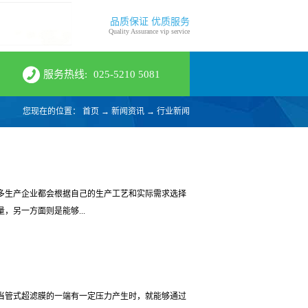
品质保证 优质服务
Quality Assurance vip service
服务热线:
025-5210 5081
您现在的位置：
首页
→
新闻资讯
→
行业新闻
多生产企业都会根据自己的生产工艺和实际需求选择
，另一方面则是能够...
管式超滤膜呢？1、油田开采一些低渗透性的油田在
理工艺中会使用特种菌体进行生化，然后将泥水混合
当管式超滤膜的一端有一定压力产生时，就能够通过
效截留作用可将其中的细菌完全截留，使出水石油