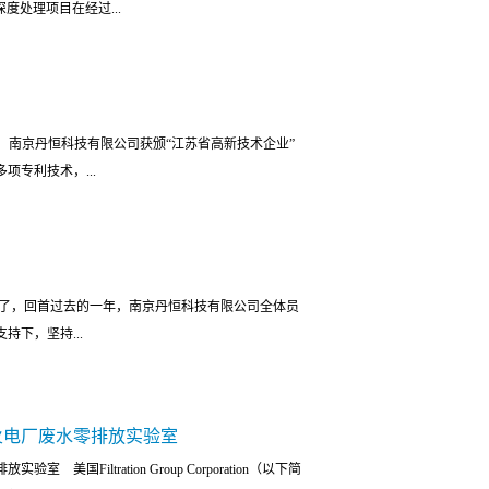
度处理项目在经过...
节能、节水、减排、增效等方面工作水平的进一步提
术创新优秀成果评选与表彰；2，发电行业水处理技术
验交流；4，发电企业水处理新产品、新技术展示交
项目成为全国首例百万机组且实现资源化利用的脱硫
污水处理领头企业，参加了此次技术研讨会。针对发电
统 南京丹恒科技有限公司作为专业的TMF管式膜水
发创新，获得了多项新技术专利并应用于实际生产当
日，南京丹恒科技有限公司获颁“江苏省高新技术企业”
与了项目的建设。这是公司在脱硫废水领域TMF管式
统（专利号ZL 2015 2 0761553.9）”就已
项专利技术，...
。南京丹恒凭借过硬的系统设计、制造能力和良好的售
电厂等大型发电厂的脱硫废水回用领域中。研讨会
水零排放是公司在工业废水领域的重要布局，而顺利
与发电企业和...
放领域的重大成果。脱硫废水零排放技术的应用和推
用，是国内最大的管式膜软化技术和设备专业提供
企业的清洁生产提供了有力的技术支持国电汉川电厂
多年的膜产品应用发展经验，坚持向客户提供具有优
意义的废水零排放，而且还实现了循环经济，具有很
去了，回首过去的一年，南京丹恒科技有限公司全体员
、应用研发创新和运行维护能力的积累与分享。对于
下，坚持...
过提供试验膜、提供中试机、提供试验培训、共同进
。TMF管式膜是专门用于固液分离的高效膜产品，其
膜管，这种特殊的设计结构采用PVDF过滤膜与PE
业务水平，全体员工团结协作、努力进取、辛勤奋
结构，具有相当高的强度和优异的耐化学品和耐高温
火电厂废水零排放实验室
进一步深化服务意识，狠抓各项工作的全面落实，持
过滤通量并减小占地面积。公司以开发创新为中心，
Filtration Group Corporation（以下简
务的提前完成。 公司领导层为奖励全体员工的工作
成立以来，良好的机制、规范的管理、“以人为本”