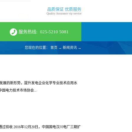
品质保证 优质服务
Quality Assurance vip service
服务热线:
025-5210 5081
您现在的位置：
首页
→
新闻资讯
→
行业发展的新形势，提升发电企业化学专业技术应用水
国电力技术市场协会...
行业水处理技术研讨会于2017年3月22日至24日在
主题，旨在推广发电企业水处理专业创新成果，总结与探
验收 2016年12月20日，中国国电汉川电厂三期扩
、防污防爆等共性的难点问题，推动新技术、新产