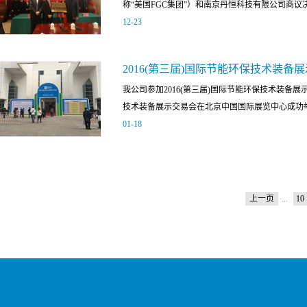
称“美国FGC集团”）和南京丹恒科技有限公司商议决定
热忱，培养更高的团队协作性，进一步增强公司的
的人才战略，吸引和培养了一大批高素质的人才队
12
-
23
特别组织了一趟全体员工及家属共同参与的歌诗达－
并应用于实际生产当中，如2016年1月得到专利
号ZL 2015 2 076...
共同向华北电力大学教育基金会捐赠价值近千万元
2016(第三届)国际节能环保技术装备
废水零排放实验室。 11月9日，火电厂废水零排
我公司参加2016(第三届)国际节能环保技术装备展示
大学党委书记、教育基金会理事长吴志功，党委副
技术装备展示交易会在北京中国国际展览中心成功举办
FGC集团总裁兼首席执行官Steve Felice，首席财务官T
01
-
18
子公司宝利事公司亚洲经理申蕾，南京丹恒科技有
华北电力大学学科建设办公室、国际合作处、校企
级行业协会—中国工业节能与清洁生产协会主办，
门负责人参加仪式。仪式由党委副书记郝英杰主持。
都市节能环保产业基地和北京泰格尔展览有限公司
到校捐赠揭牌表示欢迎，他表示华北电力大学成立
势，更是国家关注的重点，相关国家部委都给予了
色电力是学校一直以来的倡导和努力方向，此次实
上一页
...
10
CCTV《看中国》特深入到论坛现场，第一时间聚
示相信在大学与企业共同努力下，定能实现绿色电
应用广、节能减排潜力大、需求拉动效应明显的重
水青山。Stev...
高效和节能梯级利用、大数据和信息化监控、节水
用等新技术、新装备、新产品。旨在通过全面展示
技术、产品、装备，反映在节能减排、环境保护和
工、有色等重点耗能行业的整体解决方案，搭建企