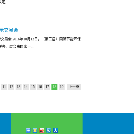
，...
凝聚性，并为了感谢员工家属的大力支持，于11月末
伍，产品创新研发效果显著，获得了多项新技术专利
“赛琳娜”号5日邮轮日韩行旅游。
授权的“一种管式微滤膜的脱硫废水回用处理系统（专利
人民币的设备和材料，用于建立华北电力大学火电厂
展示交易会
放实验室捐赠揭牌仪式在华北电力大学举行。华北电力
交易会 2016年10月12日，（第三届）国际节能环保
书记郝英杰，党委常委、组织部部长张天兴，美国
。展会由国家一...
im McCarty，亚洲区总裁Hang Gek Low，集团全资
限公司总经理岳立毅，副总经理王世平等拨冗出席，
合作办公室、教育基金会、环境与化学工程学院等部
中国工业节能与清洁生产协会节水与水处理分会、成
郝英杰代表学校致欢迎辞。他首先对Steve总裁一行
等单位联合承办。节能环保事业已成为时代中的大趋
近60年来始终致力于推进能源与环境行业的发展，绿
高度重视，此次会议也得到了相关领导的关注。此次
验室的捐建将进一步推进废水排放问题的解决，他表
11
12
13
14
15
16
17
18
19
下一页
焦展会动态。展会规模达到近2万平米。主要围绕市场
力与和谐环境的建设发展，处处呈现出人们期望的绿
点领域，重点展示了工业节能系统综合服务商、能源
与水处理、清洁技术和污染物控制、再制造和循环利
国内外工业节能、清洁生产、循环经济等方面的先进
应对气候变化方面的积极进展，展示钢铁、电力、化
业与政府、科研院所、投资机构之间的交流合作平