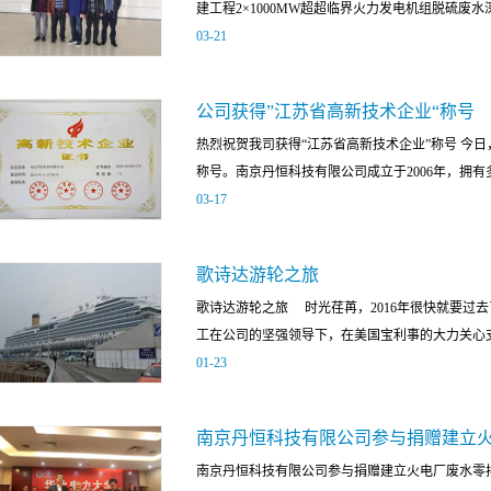
建工程2×1000MW超超临界火力发电机组脱硫废水深
品、新工艺在发电企业的应用，助力企业在环保、
03
-
21
升。 会议开展了四项活动：1，发电行业水处理技
研讨会优秀论文评选；3，发电企业水处理工作经
连续168小时系统稳定运行后，正式通过验收。此
流。 南京丹恒科技有限公司作为国内的一家工业
公司获得”江苏省高新技术企业“称号
废水零排放工程。国电汉川项目脱硫废水深度处理系
企业的废水处理及回用要求，我公司有针对性的研
热烈祝贺我司获得“江苏省高新技术企业”称号 今
处理技术系统供应商在众多竞争者中脱颖而有幸参
中，如获得专利授权的“一种管式微滤膜的脱硫废水回用处理系
称号。南京丹恒科技有限公司成立于2006年，拥有多
膜处理设备集成技术于2016年度的重大成果之一
经用于华电包头电厂、国电汉川发电厂、国电邯郸
03
-
17
后服务赢得了总包公司和业主的高度赞扬。脱硫废
上，我公司技术人员就这一新技术专门进行了展示，并
通过验收的国电汉川项目则是我们在脱硫废水零排
一直致力于工业废水处理回用领域的研发与技术应
广，将进一步推动电力行业的可持续发展，为电力
歌诗达游轮之旅
商。公司长期致力于水处理膜过滤技术研究，拥有
脱硫废水零排放项目的成功实施，不但实现了真正
歌诗达游轮之旅 时光荏苒，2016年很快就要过
异性能膜产品。同时更加注重提供产品的技术咨询
大的推广意义。 TMF管式膜废水处理系统
工在公司的坚强领导下，在美国宝利事的大力关心支持
高难度废水和缺乏处理经验的废水，南京丹恒将通
01
-
23
行现场中试试验等方式为客户提供最优的解决方案
核心部件为独一无二的、已获得专利保护的设计结构
公司的发展理念，不断提高全体员工的思想素质、
材料支撑骨架或PVDF支撑骨架结合形成锚型镶嵌
南京丹恒科技有限公司参与捐赠建立
斗，强力整治各项工作难点，着力推进企业建设，
性能，可以再更高的压力下运行，因而带来更高的
南京丹恒科技有限公司参与捐赠建立火电厂废水零排放实验室 美国
续、稳步、有效的推动了公司的各项工作指标及任
以人才工程建设为重点，以创办高科技产业为宗旨。